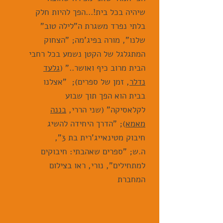
שיהיה בכל בית!...הפך להיות חלק
בלתי נפרד משגרת ה"לילה טוב"
שלנו", מורה בפיג'מה; "הצחוק
המתגלגל של הקטן נשמע בכל רחבי
הבית מרוב כיף ואושר.." (
גלעד
נדלר
, זמן של ספרים);
"אצלנו
בבית הוא הפך תוך שבוע
לקלאסיקה" (שני הררי,
בננה
מאמא
); "הדרך היחידה להשיג
חיבוק מטינאייג'רית בת 3",
ה.ש; "ספרים שאהבתי: חיבוקים
למתחילים", נורי, ראו בצילום
המחברת