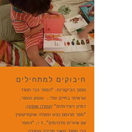
חיבוקים למתחילים
מתוך הביקורות: "הספר הכי חמוד
שראיתי בחיים שלי... שופע הומור,
דמיון ויצירתיות" (
עטרה אופק
);
"ספר מרומם נפש ומעלה אוקסיטוצין
עם איורים מדהימים", ד.י; "הספר
הכי חמוד שאני מכירה שחובה